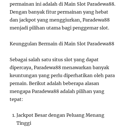
permainan ini adalah di Main Slot Paradewa88.
Dengan banyak fitur permainan yang hebat
dan jackpot yang menggiurkan, Paradewa88
menjadi pilihan utama bagi penggemar slot.
Keunggulan Bermain di Main Slot Paradewa88
Sebagai salah satu situs slot yang dapat
dipercaya, Paradewa88 menawarkan banyak
keuntungan yang perlu diperhatikan oleh para
pemain. Berikut adalah beberapa alasan
mengapa Paradewa88 adalah pilihan yang
tepat:
Jackpot Besar dengan Peluang Menang
Tinggi