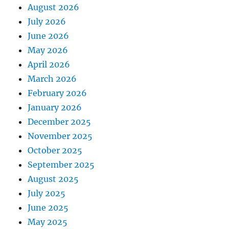
August 2026
July 2026
June 2026
May 2026
April 2026
March 2026
February 2026
January 2026
December 2025
November 2025
October 2025
September 2025
August 2025
July 2025
June 2025
May 2025