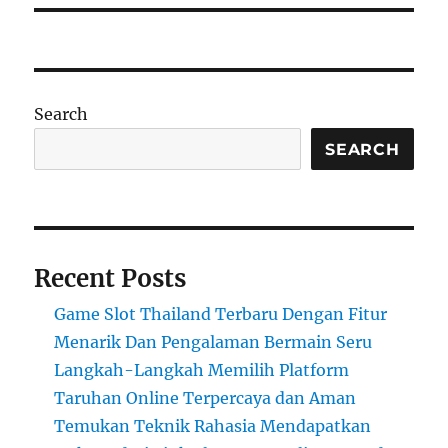
Search
SEARCH
Recent Posts
Game Slot Thailand Terbaru Dengan Fitur
Menarik Dan Pengalaman Bermain Seru
Langkah-Langkah Memilih Platform
Taruhan Online Terpercaya dan Aman
Temukan Teknik Rahasia Mendapatkan