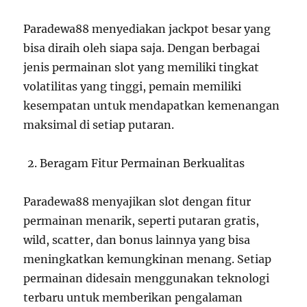
Paradewa88 menyediakan jackpot besar yang
bisa diraih oleh siapa saja. Dengan berbagai
jenis permainan slot yang memiliki tingkat
volatilitas yang tinggi, pemain memiliki
kesempatan untuk mendapatkan kemenangan
maksimal di setiap putaran.
Beragam Fitur Permainan Berkualitas
Paradewa88 menyajikan slot dengan fitur
permainan menarik, seperti putaran gratis,
wild, scatter, dan bonus lainnya yang bisa
meningkatkan kemungkinan menang. Setiap
permainan didesain menggunakan teknologi
terbaru untuk memberikan pengalaman