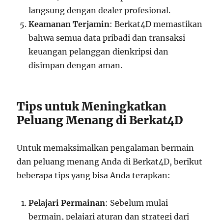
langsung dengan dealer profesional.
Keamanan Terjamin
: Berkat4D memastikan
bahwa semua data pribadi dan transaksi
keuangan pelanggan dienkripsi dan
disimpan dengan aman.
Tips untuk Meningkatkan
Peluang Menang di Berkat4D
Untuk memaksimalkan pengalaman bermain
dan peluang menang Anda di Berkat4D, berikut
beberapa tips yang bisa Anda terapkan:
Pelajari Permainan
: Sebelum mulai
bermain, pelajari aturan dan strategi dari