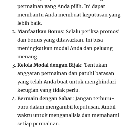
permainan yang Anda pilih. Ini dapat
membantu Anda membuat keputusan yang
lebih baik.
Manfaatkan Bonus
: Selalu periksa promosi
dan bonus yang ditawarkan. Ini bisa
meningkatkan modal Anda dan peluang
menang.
Kelola Modal dengan Bijak
: Tentukan
anggaran permainan dan patuhi batasan
yang telah Anda buat untuk menghindari
kerugian yang tidak perlu.
Bermain dengan Sabar
: Jangan terburu-
buru dalam mengambil keputusan. Ambil
waktu untuk menganalisis dan memahami
setiap permainan.