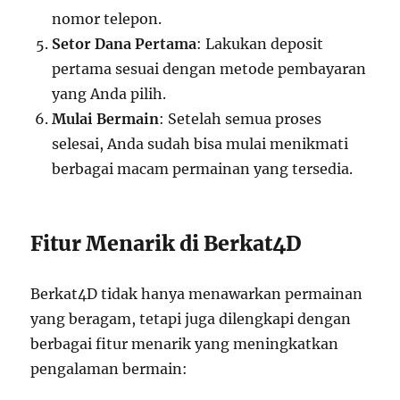
nomor telepon.
Setor Dana Pertama
: Lakukan deposit
pertama sesuai dengan metode pembayaran
yang Anda pilih.
Mulai Bermain
: Setelah semua proses
selesai, Anda sudah bisa mulai menikmati
berbagai macam permainan yang tersedia.
Fitur Menarik di Berkat4D
Berkat4D tidak hanya menawarkan permainan
yang beragam, tetapi juga dilengkapi dengan
berbagai fitur menarik yang meningkatkan
pengalaman bermain: