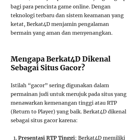
bagi para pencinta game online. Dengan
teknologi terbaru dan sistem keamanan yang
ketat, Berkat4D menjamin pengalaman
bermain yang aman dan menyenangkan.
Mengapa Berkat4D Dikenal
Sebagai Situs Gacor?
Istilah “gacor” sering digunakan dalam
permainan judi untuk merujuk pada situs yang
menawarkan kemenangan tinggi atau RTP
(Return to Player) yang baik. Berkat4D dikenal
sebagai situs gacor karena:
Presentasi RTP Tinggi
: Berkat4D memiliki