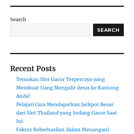
Search
SEARCH
Recent Posts
Temukan Slot Gacor Terpercaya yang
Membuat Uang Mengalir deras ke Kantong
Anda!
Pelajari Cara Mendapatkan Jackpot Besar
dari Slot Thailand yang Sedang Gacor Saat
Ini
Faktor Keberhasilan dalam Menangani