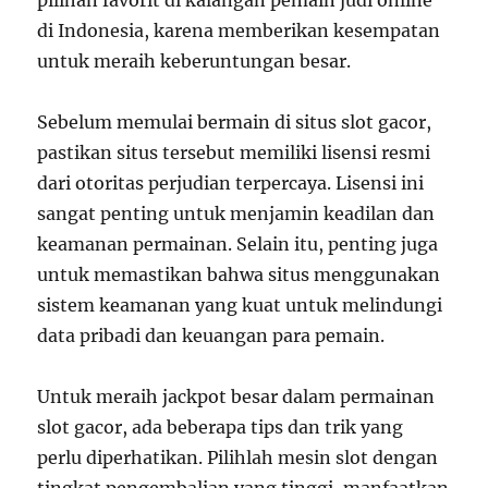
pilihan favorit di kalangan pemain judi online
di Indonesia, karena memberikan kesempatan
untuk meraih keberuntungan besar.
Sebelum memulai bermain di situs slot gacor,
pastikan situs tersebut memiliki lisensi resmi
dari otoritas perjudian terpercaya. Lisensi ini
sangat penting untuk menjamin keadilan dan
keamanan permainan. Selain itu, penting juga
untuk memastikan bahwa situs menggunakan
sistem keamanan yang kuat untuk melindungi
data pribadi dan keuangan para pemain.
Untuk meraih jackpot besar dalam permainan
slot gacor, ada beberapa tips dan trik yang
perlu diperhatikan. Pilihlah mesin slot dengan