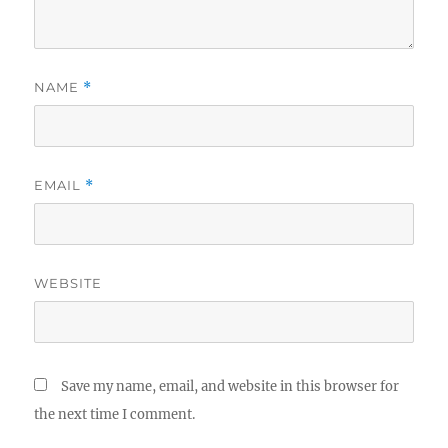
NAME
*
EMAIL
*
WEBSITE
Save my name, email, and website in this browser for
the next time I comment.