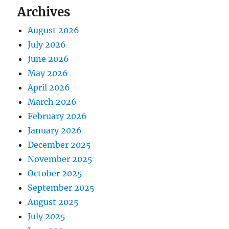
Archives
August 2026
July 2026
June 2026
May 2026
April 2026
March 2026
February 2026
January 2026
December 2025
November 2025
October 2025
September 2025
August 2025
July 2025